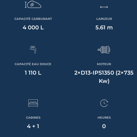
CAPACITÉ CARBURANT
LARGEUR
4 000 L
5.61 m
CAPACITÉ EAU DOUCE
MOTEUR
1 110 L
2×D13-IPS1350 (2×735
Kw)
CABINES
HEURES
4 + 1
0